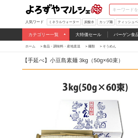
人気ワード
ミネラルウォーター
炭酸水
カップ麺
ティッシュペ
カテゴリー一覧
大特価セール
バーゲン食
ホーム
>
食品・調味料・産地直送
>
麺類
>
そうめん
【手延べ】小豆島素麺 3kg（50g×60束）