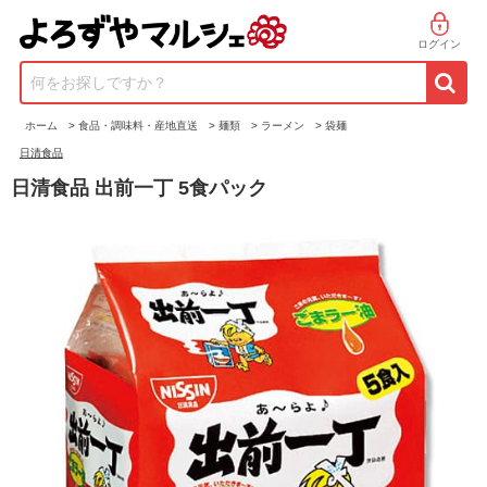
ログイン
何をお探しですか？
ホーム
>
食品・調味料・産地直送
>
麺類
>
ラーメン
>
袋麺
日清食品
日清食品 出前一丁 5食パック