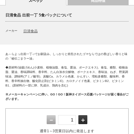
スペック
商品特徴
日清食品 出前一丁 5食パックについて
メーカー
日清食品
あ～らよっ出前一丁-♪でお馴染み。しっかりと焙煎されたゴマならではの香ばしい香りと味
の「秘伝ごまラー油」
◆原材料/油揚げめん(小麦粉、植物油脂、食塩、醤油、ポークエキス)、食塩、糖類、植物油
脂、醤油、香味調味料、香辛料、たん白加水分解物、ポークエキス、香味油、ねぎ、野菜調
味油、調味料(アミノ酸等)、炭酸Ca、カラメル色素、かんすい、増粘多糖類、酸味料、香
料、香辛料抽出物、酸化防止剤(ビタミンE)、カロチノイド色素、ビタミンB2、ビタミン
B1、(原材料の一部に卵、乳成分、鶏肉を含む)
※メーカーキャンペーンに伴い、GO！GO！阪神タイガース応援パッケージが届く場合がご
ざいます。
－
＋
通常1～3営業日以内に発送します