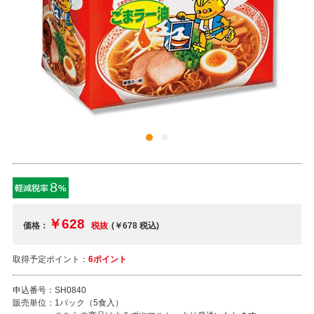
￥628
価格：
税抜
(￥678
税込
)
取得予定ポイント：
6ポイント
申込番号：
SH0840
販売単位：
1パック（5食入）