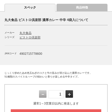
スペック
商品特徴
丸大食品 ビストロ倶楽部 濃厚カレー 中辛 4袋入について
メーカー
丸大食品
シリーズ
ビストロ倶楽部
JANコード
4902715778600
じっくり炒めたあめ色玉ねぎのコクと牛の旨みが溶け込んだ濃厚カレーです。
51種類のスパイス＆ハーブの味わいと香りが楽しめる中辛タイプ。
－
＋
通常1～3営業日以内に発送します