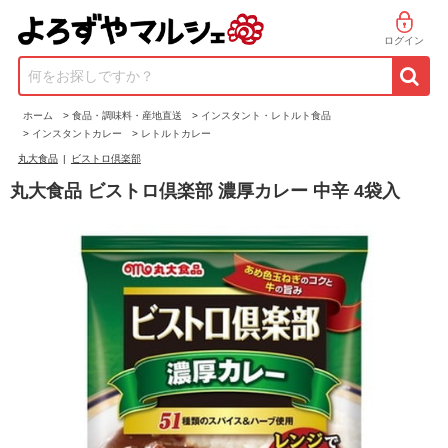
ログイン
何をお探しですか？
ホーム
>
食品・調味料・産地直送
>
インスタント・レトルト食品
>
インスタントカレー
>
レトルトカレー
丸大食品
|
ビストロ倶楽部
丸大食品 ビストロ倶楽部 濃厚カレー 中辛 4袋入