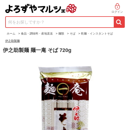
ログイン
何をお探しですか？
ホーム
>
食品・調味料・産地直送
>
麺類
>
そば
>
乾麺・インスタントそば
伊之助製麺
伊之助製麺 麺一庵 そば 720g