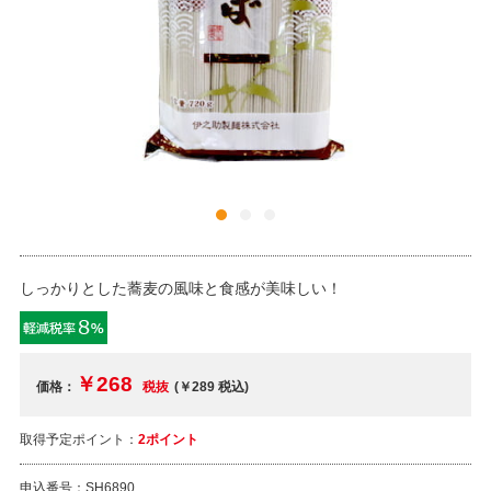
しっかりとした蕎麦の風味と食感が美味しい！
￥268
価格：
税抜
(￥289
税込
)
取得予定ポイント：
2ポイント
申込番号：
SH6890