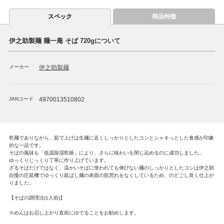
スペック
商品特徴
伊之助製麺 麺一庵 そば 720gについて
メーカー
伊之助製麺
JANコード
4970013510802
乾麺でありながら、茹で上げは生麺に近くしっかりとしたコシとシャキっとした食感が印象
的な一品です。
そばの風味も「低温除湿乾燥」により、さらに味わいを閉じ込めるのに成功しました。
ゆっくりじっくり丁寧に作り上げています。
ざるそばだけではなく、温かいそばに使われても伸びない麺のしっかりとしたコシは伊之助
自慢の圧延機でゆっくり延ばし麺の表面の肌荒れをなくしているため、のどごし良く仕上が
りました。
【そばの調理法(1人前)】
※めんはお召し上がり直前にゆでることをお勧めします。