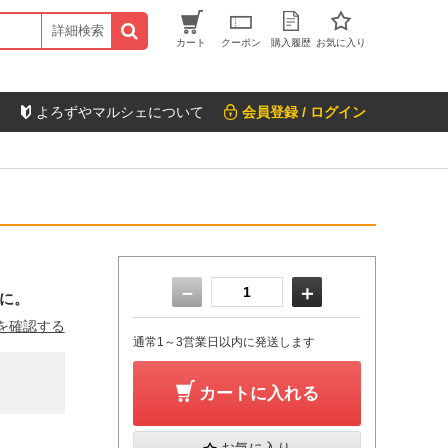
詳細検索
カート
クーポン
購入履歴
お気に入り
よろずやマルシェについて
会員登録 / ログイン
－
＋
に。
を確認する
通常1～3営業日以内に発送します
カートに入れる