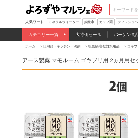
人気ワード
ミネラルウォーター
炭酸水
カップ麺
ティッシュペ
カテゴリー一覧
大特価セール
バーゲン食
ホーム
>
日用品・キッチン・洗剤
>
殺虫剤/害獣対策用品
>
ゴキブ
アース製薬 マモルーム ゴキブリ用 2ヵ月用セ