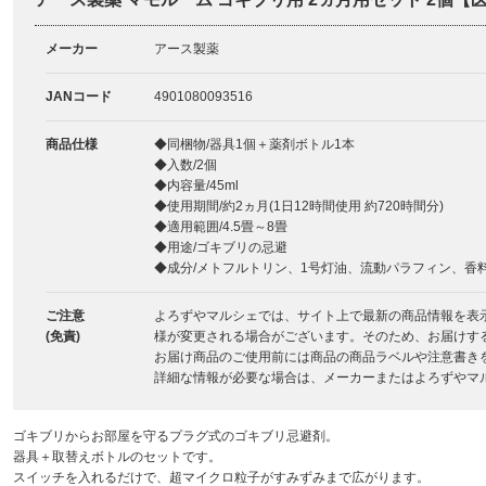
メーカー
アース製薬
JANコード
4901080093516
商品仕様
◆同梱物/器具1個＋薬剤ボトル1本
◆入数/2個
◆内容量/45ml
◆使用期間/約2ヵ月(1日12時間使用 約720時間分)
◆適用範囲/4.5畳～8畳
◆用途/ゴキブリの忌避
◆成分/メトフルトリン、1号灯油、流動パラフィン、香
ご注意
よろずやマルシェでは、サイト上で最新の商品情報を表
(免責)
様が変更される場合がございます。そのため、お届けす
お届け商品のご使用前には商品の商品ラベルや注意書き
詳細な情報が必要な場合は、メーカーまたはよろずやマ
ゴキブリからお部屋を守るプラグ式のゴキブリ忌避剤。
器具＋取替えボトルのセットです。
スイッチを入れるだけで、超マイクロ粒子がすみずみまで広がります。