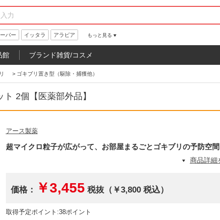
ーパー
イッタラ
アラビア
もっと見る
品館
ブランド雑貨/コスメ
リ
>
ゴキブリ置き型（駆除・捕獲他）
ット 2個【医薬部外品】
アース製薬
超マイクロ粒子が広がって、お部屋まるごとゴキブリの予防空間
商品詳細
￥3,455
価格：
税抜（￥3,800 税込）
取得予定ポイント:38ポイント