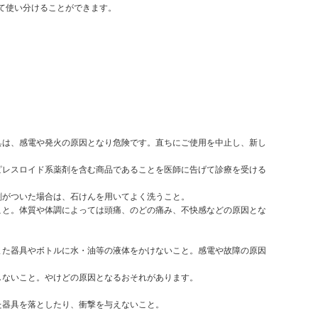
て使い分けることができます。
具は、感電や発火の原因となり危険です。直ちにご使用を中止し、新し
ピレスロイド系薬剤を含む商品であることを医師に告げて診療を受ける
剤がついた場合は、石けんを用いてよく洗うこと。
こと。体質や体調によっては頭痛、のどの痛み、不快感などの原因とな
また器具やボトルに水・油等の液体をかけないこと。感電や故障の原因
しないこと。やけどの原因となるおそれがあります。
た器具を落としたり、衝撃を与えないこと。