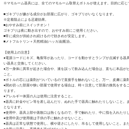
※マモルーム器具には、全てのマモルーム取替えボトルが使えます。目的に応じ
■ゴキブリが嫌がる成分がお部屋に広がり、ゴキブリがいなくなります。
※定着阻止による忌避効果。
■おやすみ前にスイッチオン！
ゴキブリは夜に動き出すので、おやすみ前にご使用ください。
■常に成分が供給され続けるので効きめが安定します。
■メトフルトリン＋天然精油(ハッカ油)配合。
【使用上の注意】
●電源コードにキズ、亀裂等があったり、コードを動かすとランプが点滅する器
い器具と交換してください。
●万一身体に異常が起きた場合や、液を誤って飲み込んだ場合は、直ちに本品が
こと。
●ボトルの芯には薬剤がついているので直接手を触れないこと。万一、皮膚に薬
●閉め切った部屋や狭い部屋で使用する場合は、時々注意して部屋の換気をする
ります。
●アレルギー体質の人は使用に注意すること。
●器具に針金やピン等を差し込んだり、ぬれた手で器具に触れたりしないこと。
となります。
●使用中、器具上部や蒸散口は熱くなるので、手で触れたり、中に指を入れたり
●使用中及び使用後は子供の手に触れさせないこと。
●器具は正常な状態で使用し、横や逆さにしたり、吊るして使用しないこと。ま