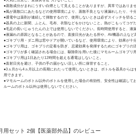
●火気に注意し、直接炎を近づけないこと。
●蒸散成分がまれにうすい白煙として見えることがありますが、異常ではありま
●風が蒸散口にあたるなどの使用環境により、蒸散不良となり液漏れしたり、十
●通電中は薬剤が連続して揮散するので、使用しないときは必ずスイッチを切る
●器具の上に新聞、ふとん、毛布、衣類などをかけないこと。熱がこもってコゲ
●毛足の長いじゅうたんの上では使用しないでください。長時間使用すると、液
●液漏れの原因となることがあるので、直接日光があたる所や、AV機器の上など
●ゴキブリ用・ダニ用は窓やドアが開いているなど、使用環境により、効果が十
●ゴキブリ用は、ゴキブリの定着を防ぎ、忌避効果を発揮するためにゴキブリの活
●ゴキブリが多く確認される場合には、駆除剤を用いた後にマモルームゴキブリ
●ゴキブリ用は1日あたり12時間を超える通電はしないこと。
●直射日光を避け、子供の手の届かない涼しい所に保管すること。
●3ヵ月から4ヵ月以上の長期にわたって使用しないときは、ボトルを器具からは
用できます。
●マモルームのボトル以外のボトルを使用した場合の有効性、安全性は確認して
ルームのボトル以外は使用しないでください。
ヵ月用セット 2個【医薬部外品】のレビュー