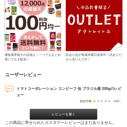
通販業界最大の品揃え！一つでもまとめ
訳あり品が毎週木曜日追加中！訳ありだ
買いでも大歓迎！
から安いんです！
ユーザーレビュー
トマトコーポレーション コンビーフ 缶 ブラジル産 200gのレビ
ュー
総合評価:
（0件）
レビューを書く
この商品に寄せられたカスタマーレビューはまだありません。