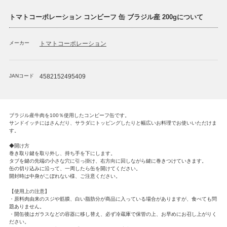
トマトコーポレーション コンビーフ 缶 ブラジル産 200gについて
メーカー
トマトコーポレーション
JANコード
4582152495409
ブラジル産牛肉を100％使用したコンビーフ缶です。
サンドイッチにはさんだり、サラダにトッピングしたりと幅広いお料理でお使いいただけま
す。
◆開け方
巻き取り鍵を取り外し、持ち手を下にします。
タブを鍵の先端の小さな穴に引っ掛け、右方向に回しながら鍵に巻きつけていきます。
缶の切り込みに沿って、一周したら缶を開けてください。
開封時は中身がこぼれない様、ご注意ください。
【使用上の注意】
・原料肉由来のスジや筋膜、白い脂肪分が商品に入っている場合がありますが、食べても問
題ありません。
・開缶後はガラスなどの容器に移し替え、必ず冷蔵庫で保管の上、お早めにお召し上がりく
ださい。