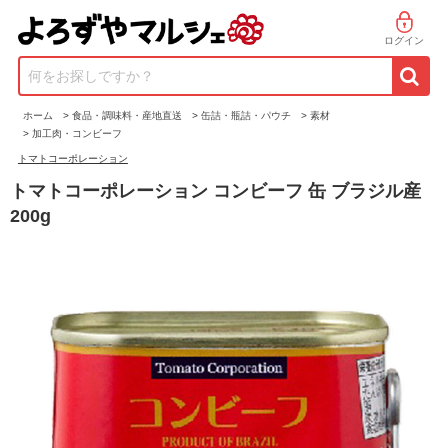
ログイン
何をお探しですか？
ホーム
>
食品・調味料・産地直送
>
缶詰・瓶詰・パウチ
>
素材
>
加工肉・コンビーフ
トマトコーポレーション
トマトコーポレーション コンビーフ 缶 ブラジル産
200g