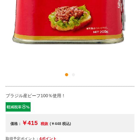
ブラジル産ビーフ100％使用！
￥415
価格：
税抜
(￥448
税込
)
取得予定ポイント：
4ポイント