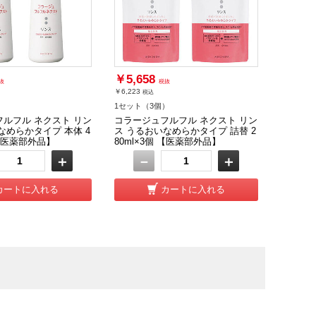
￥5,658
抜
税抜
￥6,223
税込
）
1セット（3個）
ルフル ネクスト リン
コラージュフルフル ネクスト リン
なめらかタイプ 本体 4
ス うるおいなめらかタイプ 詰替 2
 【医薬部外品】
80ml×3個 【医薬部外品】
＋
－
＋
カートに入れる
カートに入れる