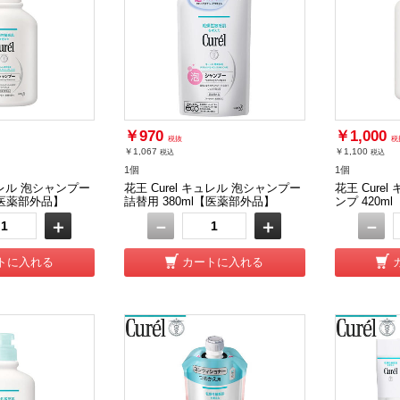
￥970
￥1,000
税抜
税
￥1,067
￥1,100
税込
税込
1個
1個
キュレル 泡シャンプー
花王 Curel キュレル 泡シャンプー
花王 Cure
【医薬部外品】
詰替用 380ml【医薬部外品】
ンプ 420m
＋
－
＋
－
トに入れる
カートに入れる