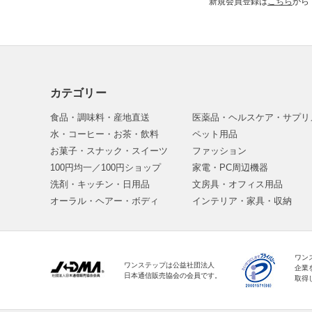
新規会員登録は
こちら
から
カテゴリー
食品・調味料・産地直送
医薬品・ヘルスケア・サプリ
水・コーヒー・お茶・飲料
ペット用品
お菓子・スナック・スイーツ
ファッション
100円均一／100円ショップ
家電・PC周辺機器
洗剤・キッチン・日用品
文房具・オフィス用品
オーラル・ヘアー・ボディ
インテリア・家具・収納
ワン
ワンステップは公益社団法人
企業
日本通信販売協会の会員です。
取得