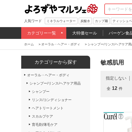
人気ワード
ミネラルウォーター
炭酸水
カップ麺
ティッシュペ
カテゴリー一覧
大特価セール
バーゲン食
ホーム
>
オーラル・ヘアー・ボディ
>
シャンプー/リンス/ヘアケア用
敏感肌用
カテゴリーから探す
オーラル・ヘアー・ボディ
指定しない
シャンプー/リンス/ヘアケア用品
12
全
件
シャンプー
リンス/コンディショナー
ヘアトリートメント
スカルプケア
育毛剤/薄毛ケア