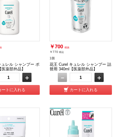
￥700
抜
税抜
￥770
税込
1個
l キュレル シャンプー ポ
花王 Curel キュレル シャンプー 詰
l【医薬部外品】
替用 340ml【医薬部外品】
＋
－
＋
カートに入れる
カートに入れる