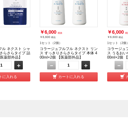
￥6,000
￥6,000
税抜
税
￥6,600
￥6,600
税込
税込
1セット（2個）
1セット（2個
ル ネクスト シャ
コラージュフルフル ネクスト リン
コラージュフ
さらさらタイプ 詰
ス すっきりさらさらタイプ 本体 4
ス うるおい
個 【医薬部外品】
00ml×2個 【医薬部外品】
00ml×2個
＋
－
＋
－
トに入れる
カートに入れる