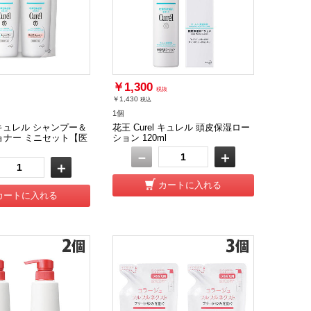
￥1,300
税抜
￥1,430
税込
1個
l キュレル シャンプー＆
花王 Curel キュレル 頭皮保湿ロー
ョナー ミニセット【医
ション 120ml
－
＋
＋
カートに入れる
カートに入れる