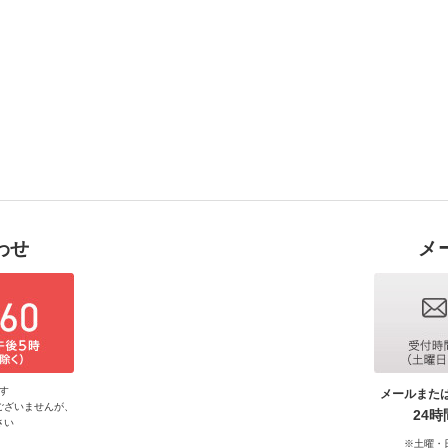
わせ
メ
す
メールまた
ございませんが、
24
さい
※土曜・