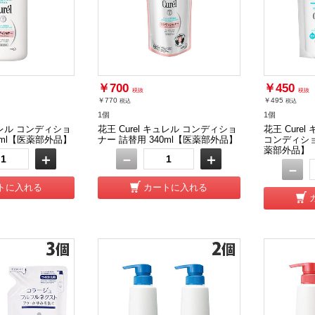
￥700
￥450
税抜
税抜
￥770
￥495
税込
税込
1個
1個
キュレル コンディショ
花王 Curel キュレル コンディショ
花王 Cure
0ml【医薬部外品】
ナー 詰替用 340ml【医薬部外品】
コンディシ
薬部外品】
＋
－
＋
－
トに入れる
カートに入れる