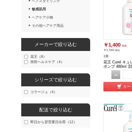
ヘアスタイリング
敏感肌用
ヘアケア小物
その他ヘアケア用品
メーカーで絞り込む
￥1,400
税抜
￥1,540
税込
1個
花王（8）
持田ヘルスケア（4）
花王 Curel 
ポンプ 480ml
－
シリーズで絞り込む
カー
コラージュ（4）
配送で絞り込む
即日から翌営業日出荷（12）