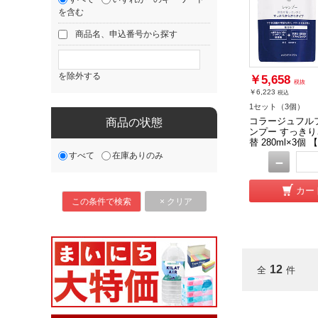
を含む
商品名、申込番号から探す
を除外する
￥5,658
税抜
￥6,223
税込
1セット（3個）
コラージュフルフ
商品の状態
ンプー すっきり
替 280ml×3
すべて
在庫ありのみ
－
カー
12
全
件