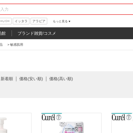
ーパー
イッタラ
アラビア
もっと見る
品館
ブランド雑貨/コスメ
品
>
敏感肌用
新着順
価格(安い順)
価格(高い順)