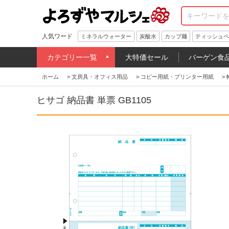
人気ワード
ミネラルウォーター
炭酸水
カップ麺
ティッシュペ
カテゴリー一覧
大特価セール
バーゲン食
ホーム
>
文房具・オフィス用品
>
コピー用紙・プリンター用紙
>
ヒサゴ 納品書 単票 GB1105