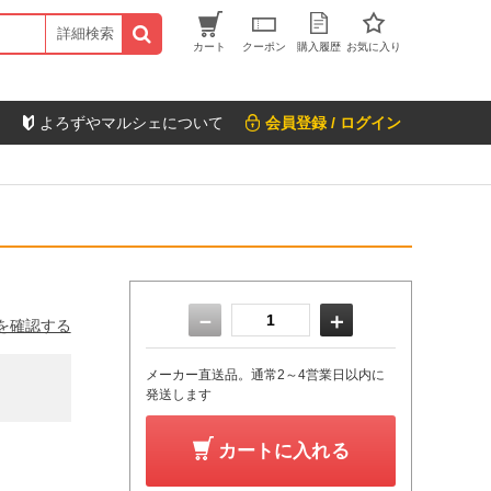
詳細検索
カート
クーポン
購入履歴
お気に入り
よろずやマルシェについて
会員登録 / ログイン
－
＋
を確認する
メーカー直送品。通常2～4営業日以内に
発送します
カートに入れる