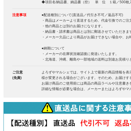
◆項目名/納品書、納品書（控） 単 位 １箱／500枚
注意事項
●配送種別について(直送品／代引き不可／返品不可)
・商品はメーカーより直送するため、代金引換でのご注
・他の商品とは別のお届けになります。
・納品書・請求書は商品とは別に郵送させていただきま
・メーカー欠品により商品がお届けできない場合や、お
●納期について
・メーカーの在庫状況確認後に発送いたします。
・北海道、沖縄、離島や一部地域の送料は別途お見積り
ご注意
よろずやマルシェでは、サイト上で最新の商品情報を表
(免責)
様が変更される場合がございます。そのため、お届けす
お届け商品のご使用前には商品の商品ラベルや注意書き
詳細な情報が必要な場合は、メーカーまたはよろずやマ