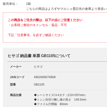
販売単位：
1箱
こちらの商品はよろずやマルシェ委託先の倉庫より発送い
この商品をご注文の際は、以下の点にご注意ください
・お客様ご都合のキャンセル・返品：不可
下記「注意事項」を必ずご確認ください
ヒサゴ 納品書 単票 GB1105について
メーカー
ヒサゴ
JANコード
4902668076808
型番
GB1105
商品仕様
◆シートサイズ/Ａ4タテ（210×297mm）
◆ミシン目切り離し後の長さ 148.5mm
◆ファイル穴間隔 80mm