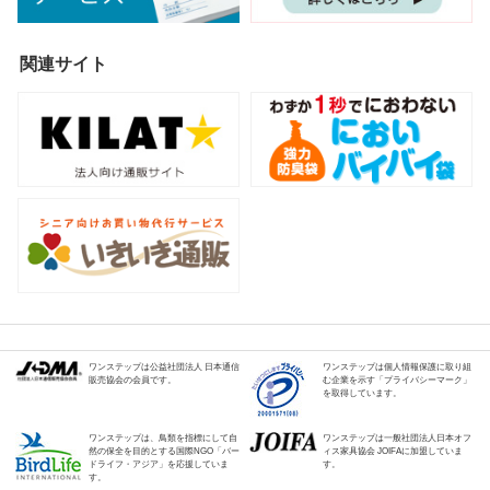
関連サイト
ワンステップは公益社団法人 日本通信
ワンステップは個人情報保護に取り組
販売協会の会員です。
む企業を示す「プライバシーマーク」
を取得しています。
ワンステップは、鳥類を指標にして自
ワンステップは一般社団法人日本オフ
然の保全を目的とする国際NGO「バー
ィス家具協会 JOIFAに加盟していま
ドライフ・アジア」を応援していま
す。
す。