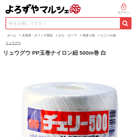
ログイン
何をお探しですか？
ホーム
>
文房具・オフィス用品
>
ひも・ロープ
>
荷造り紐
>
ビニール紐
リュウグウ
リュウグウ PP玉巻ナイロン紐 500m巻 白