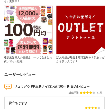
ち」更新中！
通販業界最大の品揃え！一つでもまとめ
訳あり品が毎週木曜日追加中！訳ありだ
買いでも大歓迎！
から安いんです！
ユーザーレビュー
リュウグウ PP玉巻ナイロン紐 500m巻 白のレビュー
総合評価:
（1件）
役立ちますよ