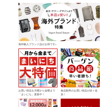
海外輸入ブランド品がお得です♪
お買い得品を月曜から金曜まで
食品飲料のお買い得品が続々追
「まいにち」更新中！
加！