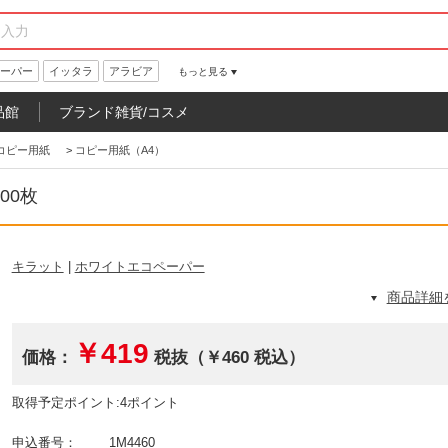
ーパー
イッタラ
アラビア
もっと見る
品館
ブランド雑貨/コスメ
コピー用紙
>
コピー用紙（A4）
00枚
キラット
|
ホワイトエコペーパー
商品詳細
￥419
価格：
税抜（￥460 税込）
取得予定ポイント:4ポイント
申込番号：
1M4460