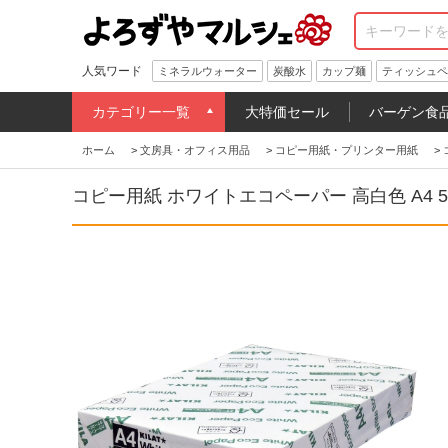
人気ワード
ミネラルウォーター
炭酸水
カップ麺
ティッシュペ
カテゴリー一覧
大特価セール
バーゲン食
ホーム
>
文房具・オフィス用品
>
コピー用紙・プリンター用紙
>
コピー用紙 ホワイトエコペーパー 高白色 A4 5