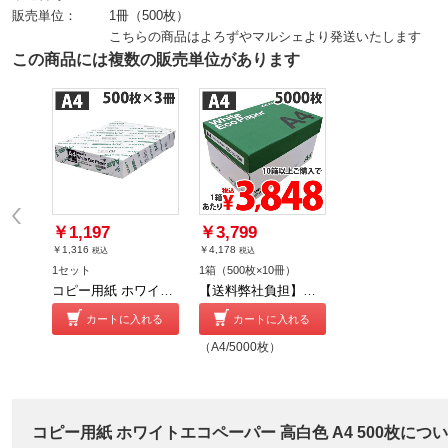
販売単位：
1冊（500枚）
こちらの商品はよろずやマルシェより発送いたします
この商品には複数の販売単位があります
￥1,197
￥3,799
￥1,316
￥4,178
税込
税込
1セット
1箱（500枚×10冊）
コピー用紙 ホワイトエコペーパー 高白色 1500枚 A4 500枚 3冊セット
【送料弊社負担】コピー用紙 ホワイトエコペーパー 高白色 A4 5000枚【他商品と同時購入不可】
カートに入れる
カートに入れる
（A4/5000枚）
コピー用紙 ホワイトエコペーパー 高白色 A4 500枚につ