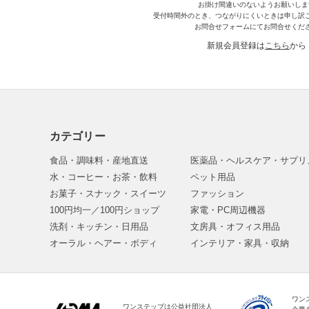
お掛け間違いのないようお願いしま
受付時間外のとき、つながりにくいときは申し訳
お問合せフォームにてお問合せくだ
新規会員登録は
こちら
から
カテゴリー
食品・調味料・産地直送
医薬品・ヘルスケア・サプリ
水・コーヒー・お茶・飲料
ペット用品
お菓子・スナック・スイーツ
ファッション
100円均一／100円ショップ
家電・PC周辺機器
洗剤・キッチン・日用品
文房具・オフィス用品
オーラル・ヘアー・ボディ
インテリア・家具・収納
ワン
ワンステップは公益社団法人