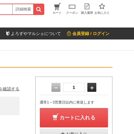
詳細検索
カート
クーポン
購入履歴
お気に入り
よろずやマルシェについて
会員登録 / ログイン
－
＋
を確認する
通常1～3営業日以内に発送します
カートに入れる