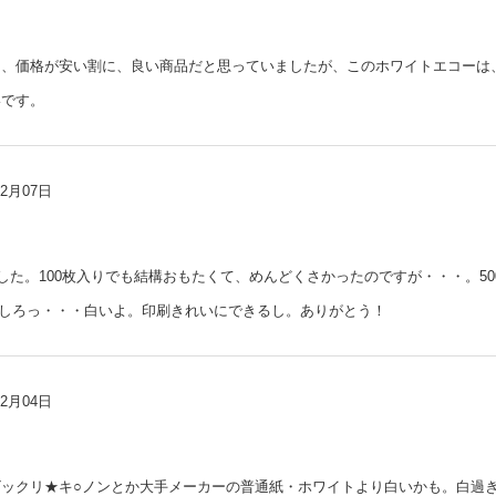
も、価格が安い割に、良い商品だと思っていましたが、このホワイトエコーは
いです。
02月07日
した。100枚入りでも結構おもたくて、めんどくさかったのですが・・・。5
、しろっ・・・白いよ。印刷きれいにできるし。ありがとう！
02月04日
ックリ★キ○ノンとか大手メーカーの普通紙・ホワイトより白いかも。白過ぎ