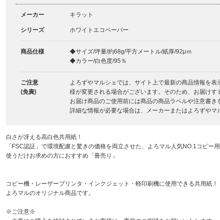
メーカー
キラット
シリーズ
ホワイトエコペーパー
商品仕様
◆サイズ/坪量/約68g/平方メートル/紙厚/92μｍ
◆カラー/白色度/95％
ご注意
よろずやマルシェでは、サイト上で最新の商品情報を表
(免責)
様が変更される場合がございます。そのため、お届けす
お届け商品のご使用前には商品の商品ラベルや注意書き
詳細な情報が必要な場合は、メーカーまたはよろずやマ
白さが冴える高白色共用紙！
「FSC認証」で環境配慮と驚きの価格を両立させた、よろマル人気NO.1コピー
使うだけお求めの方におすすめ「冊売り」
コピー機・レーザープリンタ・インクジェット・軽印刷機に使用できる共用紙！
よろマルのオリジナル商品です。
※ご注意※