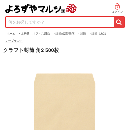
ログイン
何をお探しですか？
ホーム
>
文房具・オフィス用品
>
封筒/伝票/帳簿
>
封筒
>
封筒（角2）
ノーブランド
クラフト封筒 角2 500枚